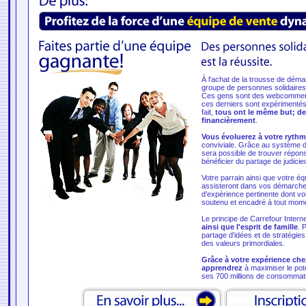
À l'achat de la trousse de déma
groupe de personnes solidaires do
Ces gens sont des webcommerça
ces derniers sont expérimentés
fait,
tous ont le même but; d
financièrement
.
Vous évoluerez à votre ryth
conviviale. Grâce au système d
sera possible de trouver répons
bénéficier du partage de judicie
Votre parrain ainsi que votre é
assisteront dans vos démarche
d'expérience pertinente dont vo
soutenu et encadré à tout mom
Le principe de Carrefour Intern
ainsi que l'esprit de famille
. 
partage d'idées et de stratégies 
des valeurs primordiales.
Grâce à votre expérience che
apprendrez
à maximiser le poten
ses 700 millions de consommat