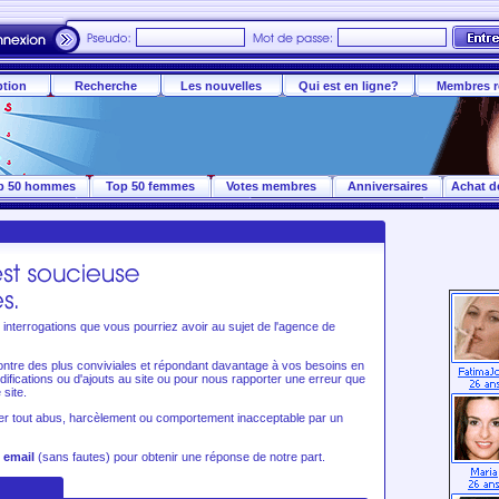
ption
Recherche
Les nouvelles
Qui est en ligne?
Membres r
p 50 hommes
Top 50 femmes
Votes membres
Anniversaires
Achat d
interrogations que vous pourriez avoir au sujet de l'agence de
ntre des plus conviviales et répondant davantage à vos besoins en
fications ou d'ajouts au site ou pour nous rapporter une erreur que
site.
ter tout abus, harcèlement ou comportement inacceptable par un
 email
(sans fautes) pour obtenir une réponse de notre part.