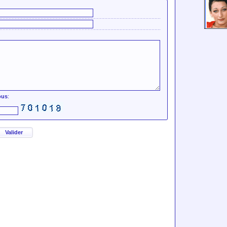
ous
:
Valider