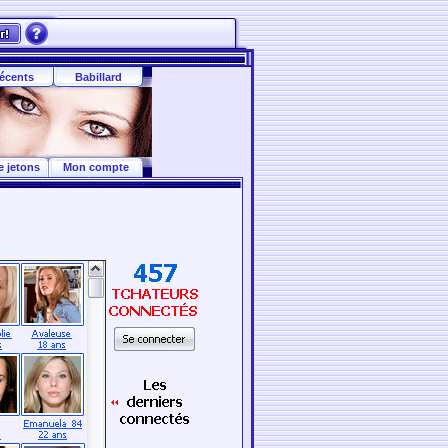
écents
Babillard
e jetons
Mon compte