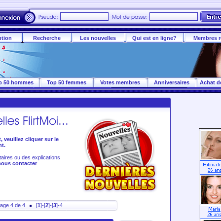
ption
Recherche
Les nouvelles
Qui est en ligne?
Membres r
p 50 hommes
Top 50 femmes
Votes membres
Anniversaires
Achat d
veuillez cliquer sur le
nt.
ires ou des explications
nous contacter
.
age 4 de 4
[
1
]-[
2
]-[
3
]-4