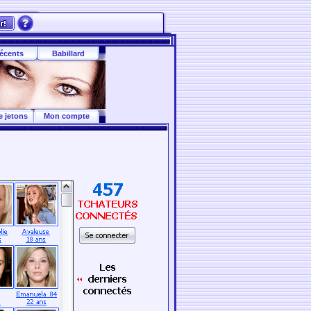
écents
Babillard
e jetons
Mon compte