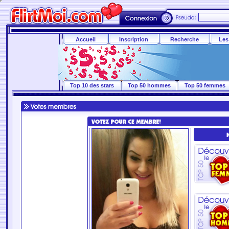
Accueil
Inscription
Recherche
Les
Top 10 des stars
Top 50 hommes
Top 50 femmes