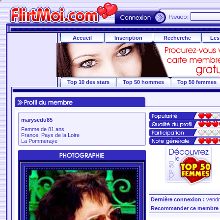
Accueil
Inscription
Recherche
Les
Top 10 des stars
Top 50 hommes
Top 50 femmes
marysedu85
Femme de 81 ans
France, Pays de la Loire
La Pommeraye
Dernière connexion :
vendre
Recommander ce membre 