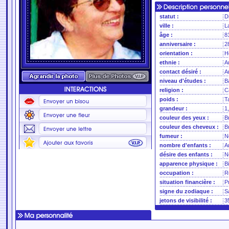
statut :
D
ville :
L
âge :
8
anniversaire :
2
orientation :
H
ethnie :
A
contact désiré :
A
niveau d'études :
B
religion :
C
poids :
Ta
grandeur :
1
couleur des yeux :
B
couleur des cheveux :
B
fumeur :
N
nombre d'enfants :
A
désire des enfants :
N
apparence physique :
B
occupation :
R
situation financière :
P
signe du zodiaque :
Sa
jetons de visibilité :
3