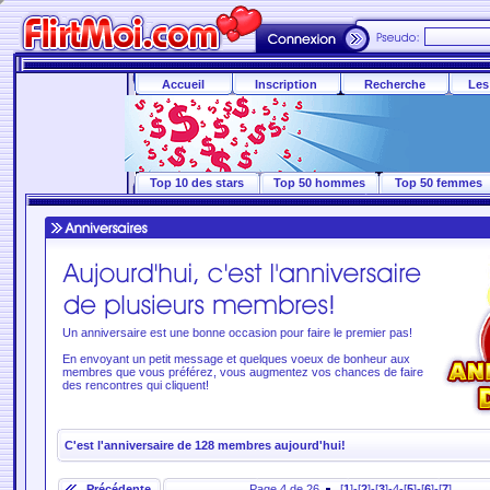
Accueil
Inscription
Recherche
Les
Top 10 des stars
Top 50 hommes
Top 50 femmes
Un anniversaire est une bonne occasion pour faire le premier pas!
En envoyant un petit message et quelques voeux de bonheur aux
membres que vous préférez, vous augmentez vos chances de faire
des rencontres qui cliquent!
C'est l'anniversaire de 128 membres aujourd'hui!
Précédente
Page 4 de 26
[
1
]-[
2
]-[
3
]-4-[
5
]-[
6
]-[
7
] ...