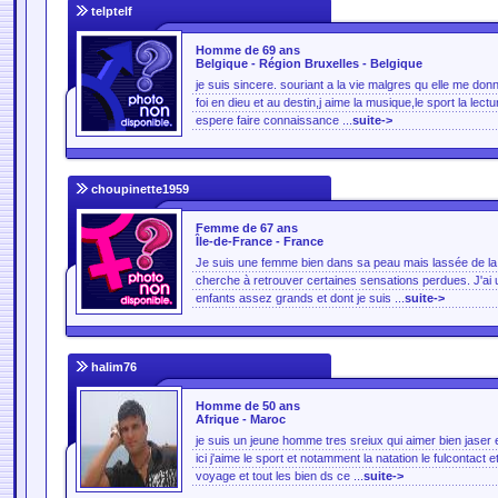
telptelf
Homme de 69 ans
Belgique - Région Bruxelles - Belgique
je suis sincere. souriant a la vie malgres qu elle me donn
foi en dieu et au destin,j aime la musique,le sport la lec
espere faire connaissance ...
suite->
choupinette1959
Femme de 67 ans
Île-de-France - France
Je suis une femme bien dans sa peau mais lassée de la r
cherche à retrouver certaines sensations perdues. J'ai un 
enfants assez grands et dont je suis ...
suite->
halim76
Homme de 50 ans
Afrique - Maroc
je suis un jeune homme tres sreiux qui aimer bien jaser 
ici j'aime le sport et notamment la natation le fulcontact et
voyage et tout les bien ds ce ...
suite->