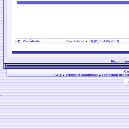
Précédente
Page 4 de 26
[
1
]-[
2
]-[
3
]-4-[
5
]-[
6
]-[
7
] ...
Recommander
Cas
FAQ
Termes et conditions
Protection des r