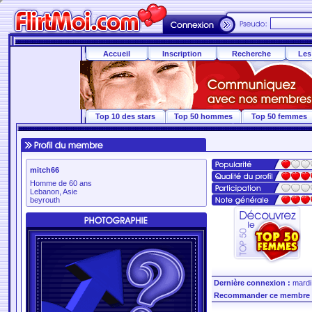
Accueil
Inscription
Recherche
Les
Top 10 des stars
Top 50 hommes
Top 50 femmes
mitch66
Homme de 60 ans
Lebanon, Asie
beyrouth
Dernière connexion :
mardi 
Recommander ce membre 