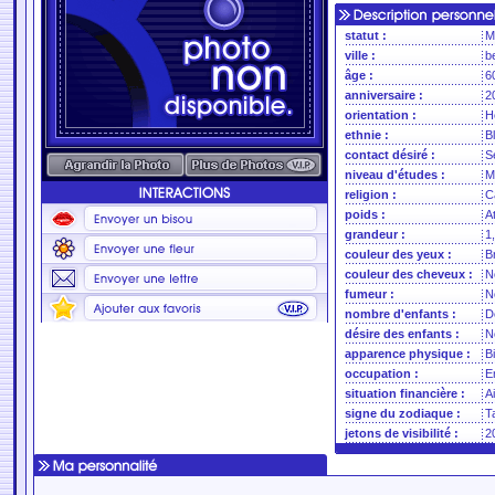
statut :
M
ville :
b
âge :
6
anniversaire :
2
orientation :
H
ethnie :
B
contact désiré :
S
niveau d'études :
M
religion :
C
poids :
A
grandeur :
1
couleur des yeux :
B
couleur des cheveux :
N
fumeur :
N
nombre d'enfants :
D
désire des enfants :
N
apparence physique :
B
occupation :
E
situation financière :
A
signe du zodiaque :
T
jetons de visibilité :
2